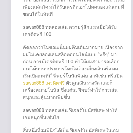
เพียงแค่สมัครก็ได้รับเครดิตเอาไปทดลองเล่นเกมที่
ชอบได้ในทันที
sawan888 ทดลองเล่น ความรู้สึกแรกเมื่อได้รับ
เครดิตฟรี 100
คิดออกว่าในขณะนั้นผมตื่นเต้นมากมาย เนื่องจาก
ผมไม่เคยลองเล่นสล็อตออนไลน์แบบ “ฟรีๆ” มา
ก่อน การมีเครดิตฟรี 100 ทำให้ผมสามารถเลือก
เกมได้นานาประการโดยไม่ต้องเสี่ยงเงินจริง ผม
เริ่มเปิดเกมที่มี ฟีพบร์โบนัสพิเศษ อาทิเช่น ฟรีสปิน,
sawan888 เครดิตฟรี
ตัวคูณเงินรางวัล และก็
เครื่องหมายโบนัส ซึ่งแต่ละฟีพบร์ทำให้การเล่น
สนุกและลุ้นมากเพิ่มขึ้น
sawan888 ทดลองเล่น ฟีเจอร์โบนัสพิเศษ ทำให้
เกมสนุกขึ้นเช่นไร
สิ่งหนึ่งที่ผมพินิจได้เป็น ฟีเจอร์โบนัสพิเศษในเกม