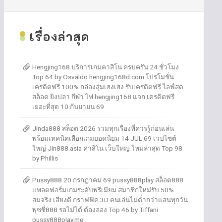
เ
รื่องล่าสุด
Hengjing168 บริการเกมคาสิโน ครบครัน 24 ชั่วโมง
Top 64 by Osvaldo hengjing168d.com โปรโมชั่น
เครดิตฟรี 100% กล่องสุ่มเฮงเฮง รับเครดิตฟรี ไลฟ์สด
สล็อต ยิงปลา กีฬา ไพ่ hengjing168 แจก เครดิตฟรี
เยอะที่สุด 10 กันยายน 69
Jinda888 สล็อต 2026 รวมทุกเรื่องที่ควรรู้ก่อนเล่น
พร้อมเทคนิคเลือกเกมยอดนิยม 14 JUL 69 เวปไซต์
ใหญ่ Jin888.asia คาสิโน เว็บใหญ่ ใหม่ล่าสุด Top 98
by Phillis
Pussy888 20 กรกฎาคม 69 pussy888play สล็อต888
แพลตฟอร์มเกมระดับพรีเมียม สมาชิกใหม่รับ 50%
สมจริง เสียงดี กราฟฟิค 3D คนเล่นไม่ต่ำกว่าแสนทุกวัน
พุซซี่888 รอไม่ได้ ต้องลอง Top 46 by Tiffani
pussy888play.me