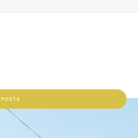
 POSTS