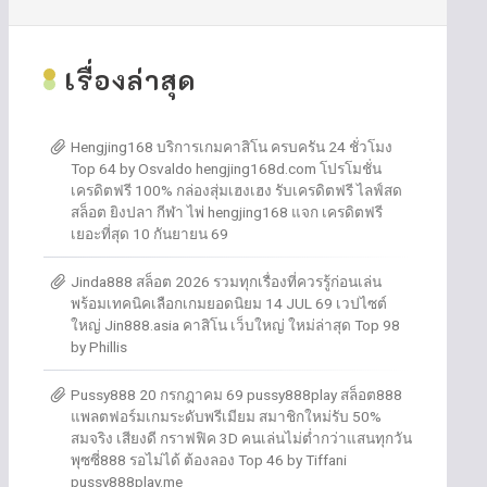
เ
รื่องล่าสุด
Hengjing168 บริการเกมคาสิโน ครบครัน 24 ชั่วโมง
Top 64 by Osvaldo hengjing168d.com โปรโมชั่น
เครดิตฟรี 100% กล่องสุ่มเฮงเฮง รับเครดิตฟรี ไลฟ์สด
สล็อต ยิงปลา กีฬา ไพ่ hengjing168 แจก เครดิตฟรี
เยอะที่สุด 10 กันยายน 69
Jinda888 สล็อต 2026 รวมทุกเรื่องที่ควรรู้ก่อนเล่น
พร้อมเทคนิคเลือกเกมยอดนิยม 14 JUL 69 เวปไซต์
ใหญ่ Jin888.asia คาสิโน เว็บใหญ่ ใหม่ล่าสุด Top 98
by Phillis
Pussy888 20 กรกฎาคม 69 pussy888play สล็อต888
แพลตฟอร์มเกมระดับพรีเมียม สมาชิกใหม่รับ 50%
สมจริง เสียงดี กราฟฟิค 3D คนเล่นไม่ต่ำกว่าแสนทุกวัน
พุซซี่888 รอไม่ได้ ต้องลอง Top 46 by Tiffani
pussy888play.me