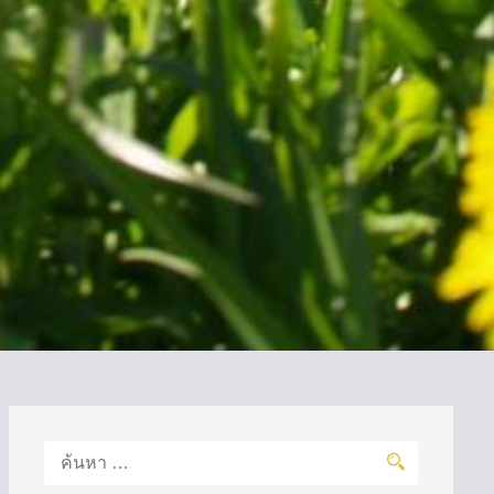
ค้นหา
สำหรับ: