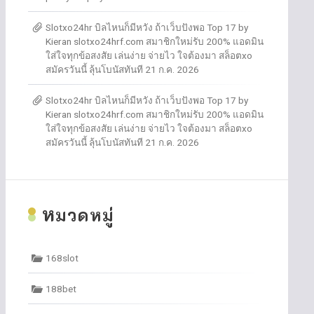
Slotxo24hr บิลไหนก็มีหวัง ถ้าเว็บปังพอ Top 17 by
Kieran slotxo24hrf.com สมาชิกใหม่รับ 200% แอดมิน
ใส่ใจทุกข้อสงสัย เล่นง่าย จ่ายไว ใจต้องมา สล็อตxo
สมัครวันนี้ ลุ้นโบนัสทันที 21 ก.ค. 2026
Slotxo24hr บิลไหนก็มีหวัง ถ้าเว็บปังพอ Top 17 by
Kieran slotxo24hrf.com สมาชิกใหม่รับ 200% แอดมิน
ใส่ใจทุกข้อสงสัย เล่นง่าย จ่ายไว ใจต้องมา สล็อตxo
สมัครวันนี้ ลุ้นโบนัสทันที 21 ก.ค. 2026
ห
มวดหมู่
168slot
188bet