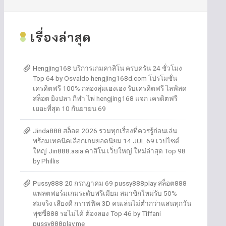
เ
รื่องล่าสุด
Hengjing168 บริการเกมคาสิโน ครบครัน 24 ชั่วโมง
Top 64 by Osvaldo hengjing168d.com โปรโมชั่น
เครดิตฟรี 100% กล่องสุ่มเฮงเฮง รับเครดิตฟรี ไลฟ์สด
สล็อต ยิงปลา กีฬา ไพ่ hengjing168 แจก เครดิตฟรี
เยอะที่สุด 10 กันยายน 69
Jinda888 สล็อต 2026 รวมทุกเรื่องที่ควรรู้ก่อนเล่น
พร้อมเทคนิคเลือกเกมยอดนิยม 14 JUL 69 เวปไซต์
ใหญ่ Jin888.asia คาสิโน เว็บใหญ่ ใหม่ล่าสุด Top 98
by Phillis
Pussy888 20 กรกฎาคม 69 pussy888play สล็อต888
แพลตฟอร์มเกมระดับพรีเมียม สมาชิกใหม่รับ 50%
สมจริง เสียงดี กราฟฟิค 3D คนเล่นไม่ต่ำกว่าแสนทุกวัน
พุซซี่888 รอไม่ได้ ต้องลอง Top 46 by Tiffani
pussy888play.me