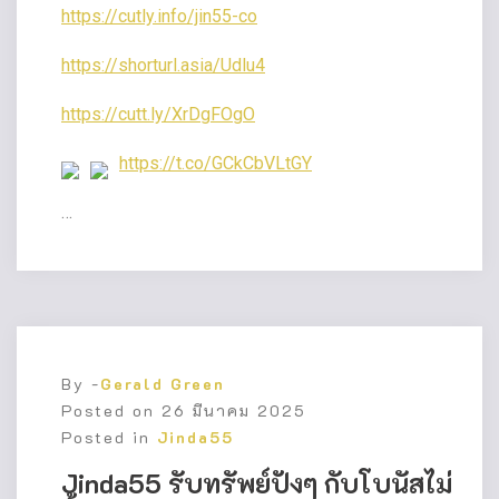
https://cutly.info/jin55-co
https://shorturl.asia/Udlu4
https://cutt.ly/XrDgFOgO
https://t.co/GCkCbVLtGY
…
By -
Gerald Green
Posted on
26 มีนาคม 2025
Posted in
Jinda55
Jinda55 รับทรัพย์ปังๆ กับโบนัสไม่