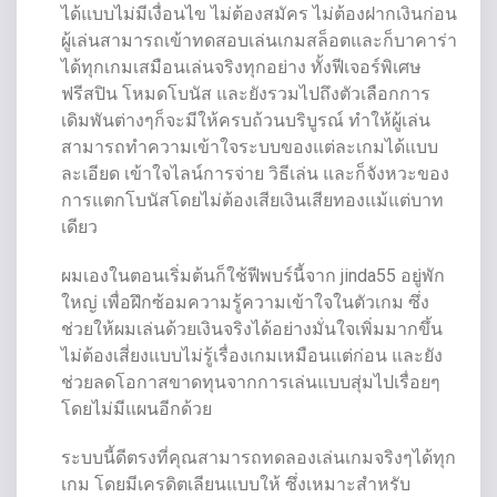
ได้แบบไม่มีเงื่อนไข ไม่ต้องสมัคร ไม่ต้องฝากเงินก่อน
ผู้เล่นสามารถเข้าทดสอบเล่นเกมสล็อตและก็บาคาร่า
ได้ทุกเกมเสมือนเล่นจริงทุกอย่าง ทั้งฟีเจอร์พิเศษ
ฟรีสปิน โหมดโบนัส และยังรวมไปถึงตัวเลือกการ
เดิมพันต่างๆก็จะมีให้ครบถ้วนบริบูรณ์ ทำให้ผู้เล่น
สามารถทำความเข้าใจระบบของแต่ละเกมได้แบบ
ละเอียด เข้าใจไลน์การจ่าย วิธีเล่น และก็จังหวะของ
การแตกโบนัสโดยไม่ต้องเสียเงินเสียทองแม้แต่บาท
เดียว
ผมเองในตอนเริ่มต้นก็ใช้ฟีพบร์นี้จาก jinda55 อยู่พัก
ใหญ่ เพื่อฝึกซ้อมความรู้ความเข้าใจในตัวเกม ซึ่ง
ช่วยให้ผมเล่นด้วยเงินจริงได้อย่างมั่นใจเพิ่มมากขึ้น
ไม่ต้องเสี่ยงแบบไม่รู้เรื่องเกมเหมือนแต่ก่อน และยัง
ช่วยลดโอกาสขาดทุนจากการเล่นแบบสุ่มไปเรื่อยๆ
โดยไม่มีแผนอีกด้วย
ระบบนี้ดีตรงที่คุณสามารถทดลองเล่นเกมจริงๆได้ทุก
เกม โดยมีเครดิตเลียนแบบให้ ซึ่งเหมาะสำหรับ