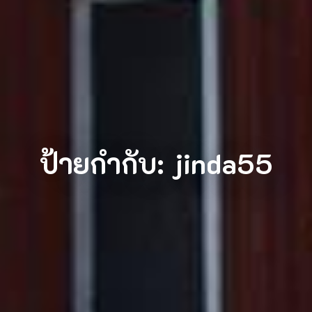
ป้ายกำกับ:
jinda55