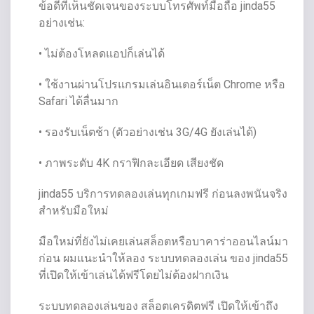
ข้อดีที่เห็นชัดเจนของระบบโทรศัพท์มือถือ jinda55
อย่างเช่น:
• ไม่ต้องโหลดแอปก็เล่นได้
• ใช้งานผ่านโปรแกรมเล่นอินเตอร์เน็ต Chrome หรือ
Safari ได้ลื่นมาก
• รองรับเน็ตช้า (ตัวอย่างเช่น 3G/4G ยังเล่นได้)
• ภาพระดับ 4K กราฟิกละเอียด เสียงชัด
jinda55 บริการทดลองเล่นทุกเกมฟรี ก่อนลงพนันจริง
สำหรับมือใหม่
มือใหม่ที่ยังไม่เคยเล่นสล็อตหรือบาคาร่าออนไลน์มา
ก่อน ผมแนะนำให้ลอง ระบบทดลองเล่น ของ jinda55
ที่เปิดให้เข้าเล่นได้ฟรีโดยไม่ต้องฝากเงิน
ระบบทดลองเล่นของ สล็อตเครดิตฟรี เปิดให้เข้าถึง