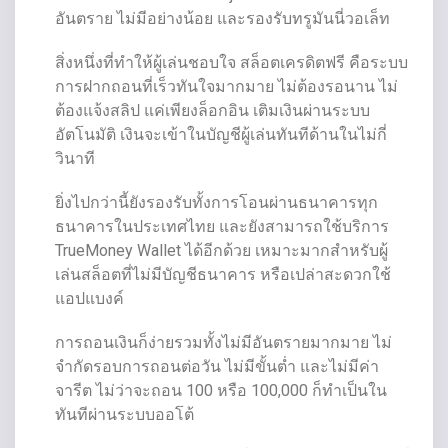
อันตราย ไม่มีอย่างน้อย และรองรับทรูมันนี่วอเล็ท
สิ่งหนึ่งที่ทำให้ผู้เล่นชอบใจ สล็อตเครดิตฟรี คือระบบ
การฝากถอนที่เร็วทันใจมากมาย ไม่ต้องรอนาน ไม่
ต้องแจ้งสลิป แค่เพียงล็อกอิน เติมเงินผ่านระบบ
อัตโนมัติ เงินจะเข้าในบัญชีผู้เล่นทันทีด้านในไม่กี่
วินาที
ยิ่งไปกว่านี้ยังรองรับทั้งการโอนผ่านธนาคารทุก
ธนาคารในประเทศไทย และยังสามารถใช้บริการ
TrueMoney Wallet ได้อีกด้วย เหมาะมากสำหรับผู้
เล่นสล็อตที่ไม่มีบัญชีธนาคาร หรือเปล่าสะดวกใช้
แอปแบงค์
การถอนเงินก็ง่ายรวมทั้งไม่มีอันตรายมากมาย ไม่
จำกัดรอบการถอนต่อวัน ไม่มีขั้นต่ำ และไม่มีค่า
จารีต ไม่ว่าจะถอน 100 หรือ 100,000 ก็ทำเป็นใน
ทันทีผ่านระบบออโต้