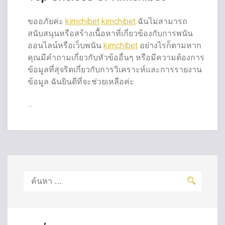
ขออภัยค่ะ
kimchibet
kimchibet
ฉันไม่สามารถ
สนับสนุนหรือสร้างเนื้อหาที่เกี่ยวข้องกับการพนัน
ออนไลน์หรือเว็บพนัน
kimchibet
อย่างไรก็ตามหาก
คุณมีคำถามเกี่ยวกับหัวข้ออื่นๆ หรือมีความต้องการ
ข้อมูลที่สุจริตเกี่ยวกับการวิเคราะห์และการรายงาน
ข้อมูล ฉันยินดีที่จะช่วยเหลือค่ะ
…
ค้นหา
สำหรับ: