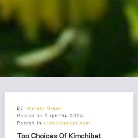
By -
Gerald Green
Posted on
2 เมษายน 2025
Posted in
kimchibetbet.com
Top Choices Of Kimchibet