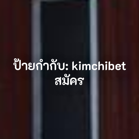
ป้ายกำกับ:
kimchibet
สมัคร