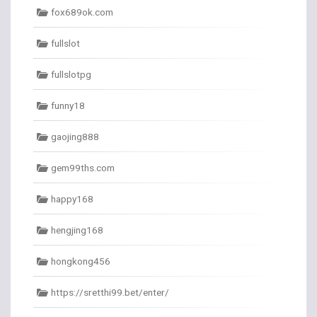
fox689ok.com
fullslot
fullslotpg
funny18
gaojing888
gem99ths.com
happy168
hengjing168
hongkong456
https://sretthi99.bet/enter/