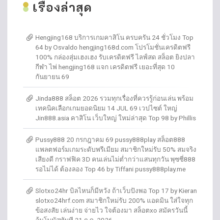
เ
รื่องล่าสุด
Hengjing168 บริการเกมคาสิโน ครบครัน 24 ชั่วโมง Top
64 by Osvaldo hengjing168d.com โปรโมชั่นเครดิตฟรี
100% กล่องสุ่มเฮงเฮง รับเครดิตฟรี ไลฟ์สด สล็อต ยิงปลา
กีฬา ไพ่ hengjing168 แจก เครดิตฟรี เยอะที่สุด 10
กันยายน 69
Jinda888 สล็อต 2026 รวมทุกเรื่องที่ควรรู้ก่อนเล่น พร้อม
เทคนิคเลือกเกมยอดนิยม 14 JUL 69 เวปไซต์ ใหญ่
Jin888.asia คาสิโน เว็บใหญ่ ใหม่ล่าสุด Top 98 by Phillis
Pussy888 20 กรกฎาคม 69 pussy888play สล็อต888
แพลตฟอร์มเกมระดับพรีเมียม สมาชิกใหม่รับ 50% สมจริง
เสียงดี กราฟฟิค 3D คนเล่นไม่ต่ำกว่าแสนทุกวัน พุซซี่888
รอไม่ได้ ต้องลอง Top 46 by Tiffani pussy888play.me
Slotxo24hr บิลไหนก็มีหวัง ถ้าเว็บปังพอ Top 17 by Kieran
slotxo24hrf.com สมาชิกใหม่รับ 200% แอดมิน ใส่ใจทุก
ข้อสงสัย เล่นง่าย จ่ายไว ใจต้องมา สล็อตxo สมัครวันนี้