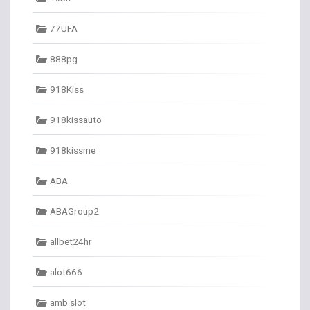
77UFA
888pg
918Kiss
918kissauto
918kissme
ABA
ABAGroup2
allbet24hr
alot666
amb slot