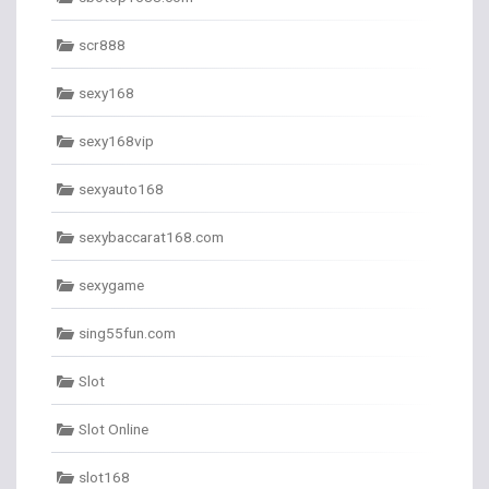
scr888
sexy168
sexy168vip
sexyauto168
sexybaccarat168.com
sexygame
sing55fun.com
Slot
Slot Online
slot168