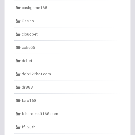
cashgame168
Casino
cloudbet
coke55
debet
dgb222hot.com
dr888
faro168
fcharoenkit168.com
ff123th