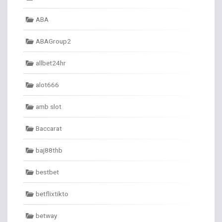
ABA
ABAGroup2
allbet24hr
alot666
amb slot
Baccarat
baj88thb
bestbet
betflixtikto
betway