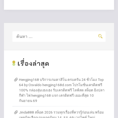
ค้นหา
สำหรับ:
เ
รื่องล่าสุด
Hengjing168 บริการเกมคาสิโน ครบครัน 24 ชั่วโมง Top
64 by Osvaldo hengjing168d.com โปรโมชั่นเครดิตฟรี
100% กล่องสุ่มเฮงเฮง รับเครดิตฟรี ไลฟ์สด สล็อต ยิงปลา
กีฬา ไพ่ hengjing168 แจก เครดิตฟรี เยอะที่สุด 10
กันยายน 69
Jinda888 สล็อต 2026 รวมทุกเรื่องที่ควรรู้ก่อนเล่น พร้อม
เทคนิคเลือกเกมยอดนิยม 14 JUL 69 เวปไซต์ ใหญ่