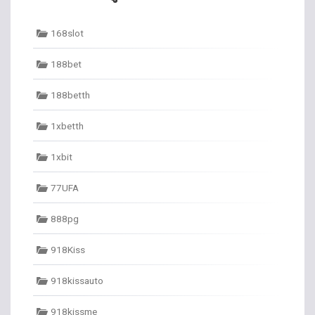
168slot
188bet
188betth
1xbetth
1xbit
77UFA
888pg
918Kiss
918kissauto
918kissme