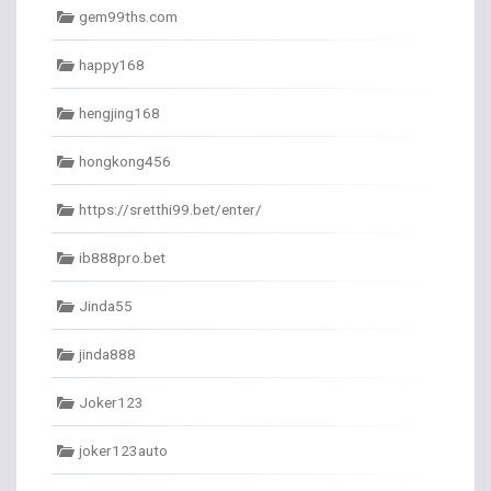
gem99ths.com
happy168
hengjing168
hongkong456
https://sretthi99.bet/enter/
ib888pro.bet
Jinda55
jinda888
Joker123
joker123auto