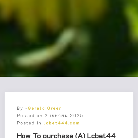
By -
Gerald Green
Posted on
2 เมษายน 2025
Posted in
lcbet444.com
How To purchase (A) Lcbet44