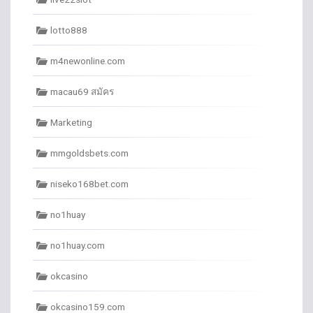
lotto888
m4newonline.com
macau69 สมัคร
Marketing
mmgoldsbets.com
niseko168bet.com
no1huay
no1huay.com
okcasino
okcasino159.com