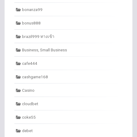
bonanza99
bonus888
brazil999 ทางเข้า
Business, Small Business
cafe444
cashgame168
Casino
cloudbet
coke55
debet