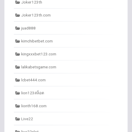
Joker123th
Joker123th.com
juad888
kimchibetbet.com
kingxxxbet123.com
lalikabetsgame.com
lcbet444.com
lion123สล็อต
lionth168.com
Live22
live22slot