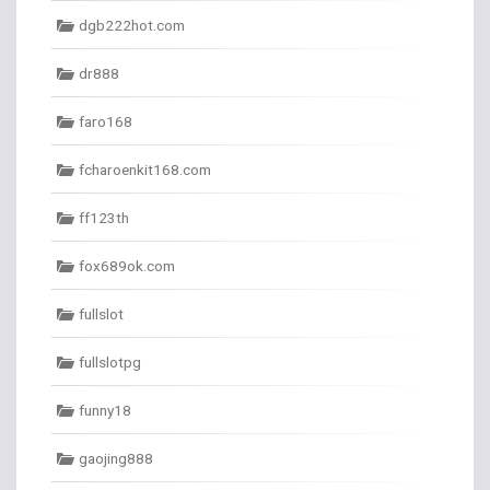
dgb222hot.com
dr888
faro168
fcharoenkit168.com
ff123th
fox689ok.com
fullslot
fullslotpg
funny18
gaojing888