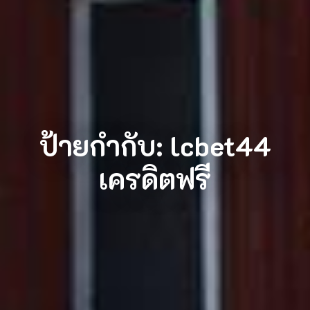
ป้ายกำกับ:
lcbet44
เครดิตฟรี