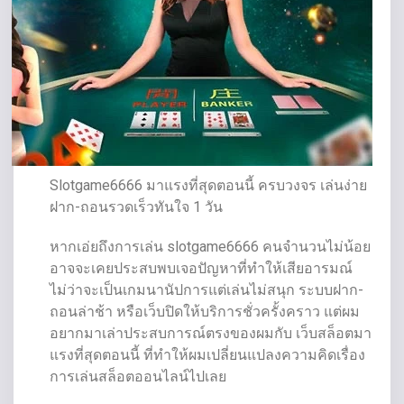
Slotgame6666 มาแรงที่สุดตอนนี้ ครบวงจร เล่นง่าย
ฝาก-ถอนรวดเร็วทันใจ 1 วัน
หากเอ่ยถึงการเล่น slotgame6666 คนจำนวนไม่น้อย
อาจจะเคยประสบพบเจอปัญหาที่ทำให้เสียอารมณ์
ไม่ว่าจะเป็นเกมนานัปการแต่เล่นไม่สนุก ระบบฝาก-
ถอนล่าช้า หรือเว็บปิดให้บริการชั่วครั้งคราว แต่ผม
อยากมาเล่าประสบการณ์ตรงของผมกับ เว็บสล็อตมา
แรงที่สุดตอนนี้ ที่ทำให้ผมเปลี่ยนแปลงความคิดเรื่อง
การเล่นสล็อตออนไลน์ไปเลย