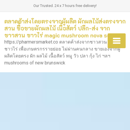
Our Trusted. 24 x 7 hours free delivery!
ตลาดค้าส่งโดยตรงจากผู้ผลิต ผักผลไม้ส่งตรงจาก
สวน ซื้อขายผักผลไม้ เนื้อสัตว์ ปลีก-ส่ง จาก
ชาวสวน ชาวไร่ magic mushroom nova scotia
https://pharmersmarket.co ตลาดค้าส่งจากชาวสวน ชาวนา
ชาวไร่ เพื่อเกษตรกรรายย่อย ไม่ผ่านคนกลาง ขายเองจากผู้
ผลิตโดยตรง ผัก ผลไม้ เนื้อสัตว์ หมู วัว ปลา กุ้ง ไก่ ฯลฯ
mushrooms of new brunswick