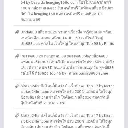
64 by Osvaldo hengjing168d.com โปรโมชั่นเครดิตฟรี
100% กล่องสุ่มเฮงเฮง รับเครดิตฟรี ไลฟ์สด สล็อต ยิงปลา
กีฬา ไพ่ hengjing168 แจก เครดิตฟรี เยอะที่สุด 10
กันยายน 69
Jinda888 สล็อต 2026 รวมทุกเรื่องที่ควรรู้ก่อนเล่น พร้อม
เทคนิคเลือกเกมยอดนิยม 14 JUL 69 เวปไซต์ ใหญ่
Jin888.asia คาสิโน เว็บใหญ่ ใหม่ล่าสุด Top 98 by Phillis
Pussy888 20 กรกฎาคม 69 pussy888play สล็อต888
แพลตฟอร์มเกมระดับพรีเมียม สมาชิกใหม่รับ 50% สมจริง
เสียงดี กราฟฟิค 3D คนเล่นไม่ต่ำกว่าแสนทุกวัน พุซซี่888
รอไม่ได้ ต้องลอง Top 46 by Tiffani pussy888play.me
Slotxo24hr บิลไหนก็มีหวัง ถ้าเว็บปังพอ Top 17 by Kieran
slotxo24hrf.com สมาชิกใหม่รับ 200% แอดมิน ใส่ใจทุก
ข้อสงสัย เล่นง่าย จ่ายไว ใจต้องมา สล็อตxo สมัครวันนี้
ลุ้นโบนัสทันที 21 ก.ค. 2026
Slotxo24hr บิลไหนก็มีหวัง ถ้าเว็บปังพอ Top 17 by Kieran
slotxo24hrf.com สมาชิกใหม่รับ 200% แอดมิน ใส่ใจทุก
ข้อสงสัย เล่นง่าย จ่ายไว ใจต้องมา สล็อตxo สมัครวันนี้