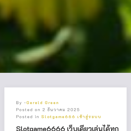
By -
Gerald Green
Posted on
2 ธันวาคม 2025
Posted in
Slotgame666 เข้าสู่ระบบ
Slotgame6666 เว็บเดียวเล่นได้ทุก