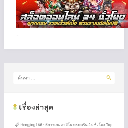
…
ค้นหา
สำหรับ:
เ
รื่องล่าสุด
Hengjing168 บริการเกมคาสิโน ครบครัน 24 ชั่วโมง Top