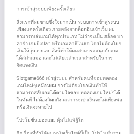
การเข้าสู่ระบบเพียงครั้งเดียว
สิ่งแรกที่ผมซาบซึ้งใจมากเป็น ระบบการเข้าสู่ระบบ
เพียงแค่ครั้งเดียว ภายหลังจากล็อกอินเข้าเว็บ ผม
สามารถเล่นเกมได้ทุกประเภท ไม่ว่าจะเป็น สล็อต บา
คาร่า เกมยิงปลา หรือเกมคาสิโนสด โดยไม่ต้องโยก
เงินให้วุ่นวายเลย สิ่งนี้ทำให้ผมสามารถสนุกกับเกม
ได้สม่ำเสมอ และไม่เสียเวล่ำเวลาสำหรับในการ
จัดแจงเงิน
Slotgame666 เข้าสู่ระบบ สำหรับคนที่ชอบทดลอง
เกมใหม่ๆเหมือนผม การไม่ต้องโยกเงินทำให้
สามารถสลับเกมได้ตามใจชอบ ทดลองเกมใหม่ๆได้
ในทันที ไม่ต้องวิตกกังวลว่ากระเป๋าเงินจะไม่เพียงพอ
หรือเงินจะหายไป
โปรโมชั่นเยอะแยะ คุ้มไม่แพ้ผู้ใด
อีกเรื่องที่ทำให้ผมถูกใจเว็บไซต์นี้เป็น โปรโมชั่นรวม