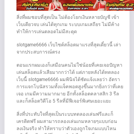
สิ่งที่ผมชอบที่สุดเป็น ไม่ต้องโยกเงินหลายบัญชี เข้า
เว็บเดียวจบ เล่นได้ทุกเกม ระบบเกมเสถียร ไม่มีค้าง
ทำให้การเล่นตลอดไม่มีสะดุด
slotgame6666 เว็บไซต์สล็อตมาแรงที่สุดเดี๋ยวนี้ เล่า
จากประสบการณ์ตรง
ตอนแรกผมเองก็เสมือนคนไม่ใช่น้อยที่เคยเจอปัญหา
เล่นสล็อตแล้วเสียมากกว่าได้ แต่ภายหลังได้ทดลอง
เว็บนี้ slotgame6666 ผมพินิจได้ชัดแจ้งเลยว่า อัตรา
การแจกโบนัสรวมทั้งแจ็คพอตสูงขึ้นมากยิ่งกว่าที่เคย
เจอ เกมมีความมากมาย อีกทั้งสล็อตคลาสสิก 3 รีล
และก็สล็อตวิดีโอ 5 รีลที่มีฟีเจอร์พิเศษเยอะแยะ
สิ่งที่ประทับใจที่สุดเป็นระบบทดลองเล่นฟรีและก็
เครดิตฟรี ผมสามารถลองเล่นเกมหลายๆแบบก่อน
ลงเงินจริง ทำให้ทราบว่าตัวเองถูกใจเกมแบบไหน